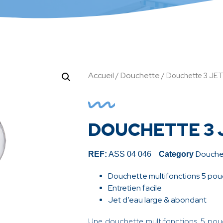
Accueil
Douchette
/
/ Douchette 3 JET
DOUCHETTE 3 
Douche
REF:
ASS 04 046
Category
Douchette multifonctions 5 po
Entretien facile
Jet d’eau large & abondant
Une douchette multifonctions 5 po