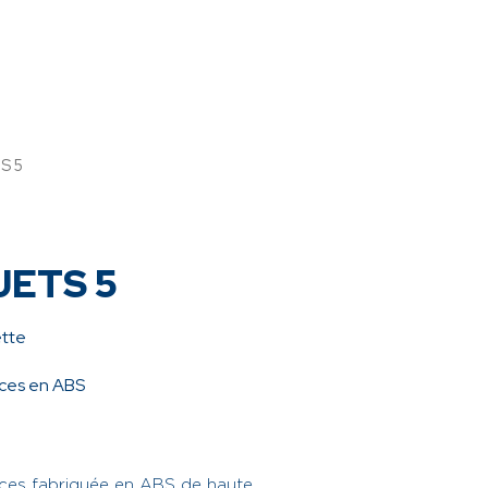
S 5
JETS 5
tte
uces en ABS
uces fabriquée en ABS de haute